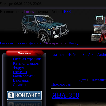
Четверг, 06.08.2026, 22:26
Вы вошли как
Гость
| Группа "
Гости
" |
RSS
Главная
|
Каталог файлов
|
Мой профиль
|
Выход
Меню сайта
Главная
»
Файлы
»
GTA SanAndre
ВЕЛОСИПЕДЫ
Главная страница
Каталог файлов
В категории материалов
:
3
Форум
Показано материалов
:
1-3
Гостевая
Баннеробмен
Сортировать по
:
Дате
·
Назван
Выставка
Просмотрам
Ссылки
ЯВА-350