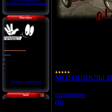
необходима авторизация
Наш опрос
Автор : Vovan
------------<<
--Раб
Какая вам игра больше
нравится?
--Род
1.
GTA San Andreas
2.
GTA 4
--К
3.
GTA 1
4.
GTA London
--Модель сдела
5.
GTA Vice City
6.
GTA 2
7.
GTA 3
МОТОЦИКЛЫ И
[
·
]
Результаты
Архив опросов
Просмотров:
155
Всего ответов:
92
gtamurino
|
Дата:
Часы
(0)
Московское время