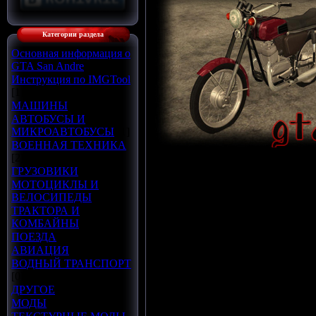
Категории раздела
Основная информация о
GTA San Andre
[1]
Инструкция по IMGTool
[1]
МАШИНЫ
[37]
АВТОБУСЫ И
МИКРОАВТОБУСЫ
[1]
ВОЕННАЯ ТЕХНИКА
Автор: Соля
[2]
ГРУЗОВИКИ
[6]
-----------------
МОТОЦИКЛЫ И
ВЕЛОСИПЕДЫ
[3]
Описание-------------
ТРАКТОРА И
КОМБАЙНЫ
[3]
ПОЕЗДА
[1]
Данный мод заме
АВИАЦИЯ
[4]
ВОДНЫЙ ТРАНСПОРТ
котором ездят 
[0]
ДРУГОЕ
[7]
мотоцикл ЯВ
МОДЫ
[3]