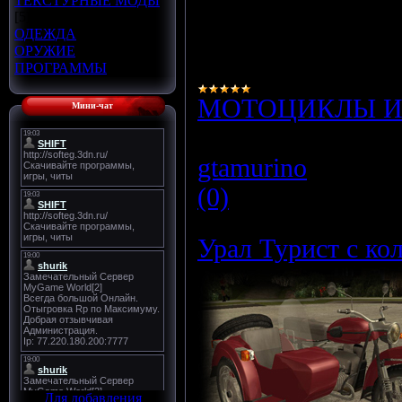
ТЕКСТУРНЫЕ МОДЫ
Модель имеет со
[5]
три экстры (
ОДЕЖДА
[1]
ОРУЖИЕ
[2]
за
ПРОГРАММЫ
[10]
МОТОЦИКЛЫ И
Мини-чат
Просмотров:
112
gtamurino
|
Дата:
(0)
Урал Турист с ко
Для добавления